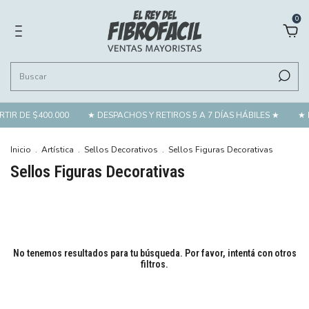
0
TIR DE $400.000
★ DESPACHOS Y RETIROS 5 A 7 DÍAS HÁBILES ★
★ 
Inicio
.
Artística
.
Sellos Decorativos
.
Sellos Figuras Decorativas
Sellos Figuras Decorativas
No tenemos resultados para tu búsqueda. Por favor, intentá con otros
filtros.