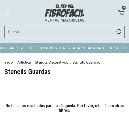
0
N Y SAN MIGUEL ★
★ ENVÍOS GRATIS CABA Y GBA A PARTIR DE $400.000
Inicio
.
Artística
.
Stencils Decorativos
.
Stencils Guardas
Stencils Guardas
No tenemos resultados para tu búsqueda. Por favor, intentá con otros
filtros.