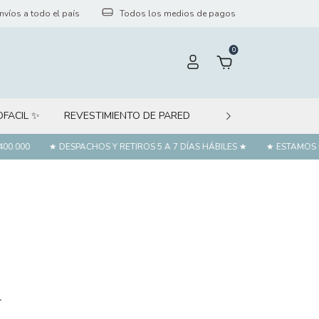
nvíos a todo el país
Todos los medios de pagos
0
OFACIL ✨
REVESTIMIENTO DE PARED
PÁGINA WEB MINORI
0.000
★ DESPACHOS Y RETIROS 5 A 7 DÍAS HÁBILES ★
★ ESTAMOS E
.