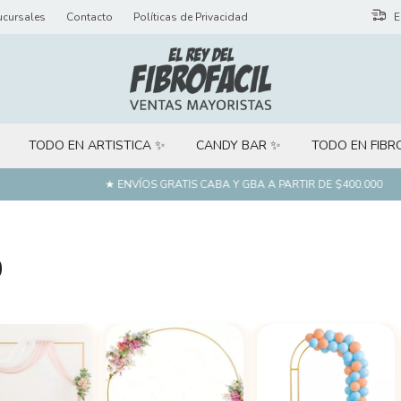
ucursales
Contacto
Políticas de Privacidad
E
TODO EN ARTISTICA ✨
CANDY BAR ✨
TODO EN FIBR
★ ENVÍOS GRATIS CABA Y GBA A PARTIR DE $400.000
★
o