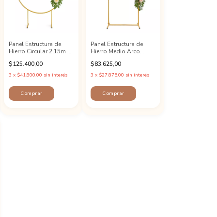
Panel Estructura de
Panel Estructura de
Hierro Circular 2,15m x
Hierro Medio Arco
1,5m Candy Bar
Candy Bar
$125.400,00
$83.625,00
3
x
$41.800,00
sin interés
3
x
$27.875,00
sin interés