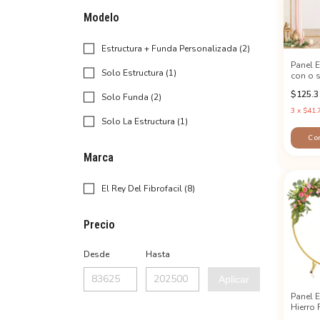
Modelo
Estructura + Funda Personalizada (2)
Panel E
Solo Estructura (1)
con o 
$125.3
Solo Funda (2)
3
x
$41.
Solo La Estructura (1)
Co
Marca
El Rey Del Fibrofacil (8)
Precio
Desde
Hasta
Aplicar
Panel E
Hierro
Candy 