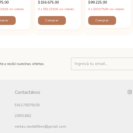
75,00
$156.675,00
$99.225,00
325,00
sin interés
3
x
$52.225,00
sin interés
3
x
$33.075,00
sin interés
Comprar
te y recibí nuestras ofertas.
Contactános
541170079100
20931662
ventas.reydelfibro@gmail.com