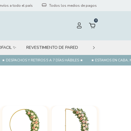
nvíos a todo el país
Todos los medios de pagos
0
OFACIL ✨
REVESTIMIENTO DE PARED
PÁGINA WEB MINORI
 DESPACHOS Y RETIROS 5 A 7 DÍAS HÁBILES ★
★ ESTAMOS EN CABA, MO