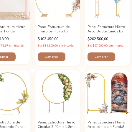
structura Hierro
Panel Estructura de
Panel Estructura Hierro
sin Funda!
Hierro Semicírculo
Arco Doble Candy Bar
Candy Bar
18,00
$102.450,00
$202.500,00
772,67
sin interés
3
x
$34.150,00
sin interés
3
x
$67.500,00
sin interés
mprar
structura de
Panel Estructura Hierro
Panel Estructura Hierro
 Redondo Para
Circular 2,40m x 1,8m
Arco con o sin Funda!
Bar
Candy Bar