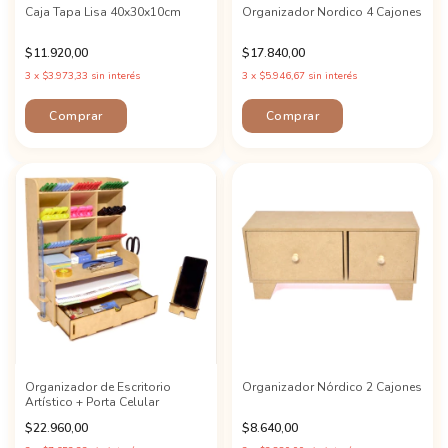
Caja Tapa Lisa 40x30x10cm
Organizador Nordico 4 Cajones
$11.920,00
$17.840,00
3
x
$3.973,33
sin interés
3
x
$5.946,67
sin interés
Organizador de Escritorio
Organizador Nórdico 2 Cajones
Artístico + Porta Celular
$22.960,00
$8.640,00