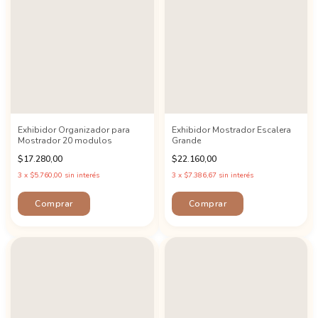
Exhibidor Organizador para
Exhibidor Mostrador Escalera
Mostrador 20 modulos
Grande
$17.280,00
$22.160,00
3
x
$5.760,00
sin interés
3
x
$7.386,67
sin interés