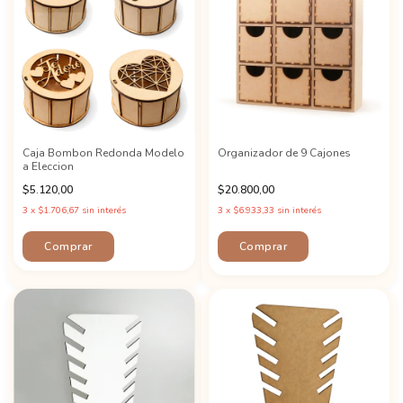
Caja Bombon Redonda Modelo
Organizador de 9 Cajones
a Eleccion
$5.120,00
$20.800,00
3
x
$1.706,67
sin interés
3
x
$6.933,33
sin interés
Comprar