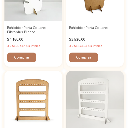
Exhibidor Porta Collares -
Exhibidor Porta Collares
Fibroplus Blanco
$4.160,00
$3.520,00
3
x
$1.386,67
sin interés
3
x
$1.173,33
sin interés