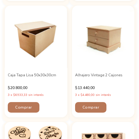
Caja Tapa Lisa 50x30x30cm
Alhajero Vintage 2 Cajones
$20.800,00
$13.440,00
3
x
$6.933,33
sin interés
3
x
$4.480,00
sin interés