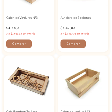
Cajón de Verduras N°3
Alhajero de 2 cajones
$4.960,00
$7.360,00
3
x
$1.653,33
sin interés
3
x
$2.453,33
sin interés
Caja Bombón Te Amo
Cajón de verdura N°2