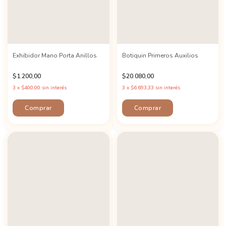
Exhibidor Mano Porta Anillos
Botiquin Primeros Auxilios
$1.200,00
$20.080,00
3
x
$400,00
sin interés
3
x
$6.693,33
sin interés