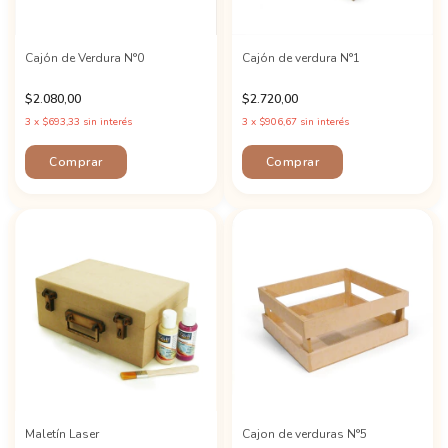
Cajón de Verdura N°0
Cajón de verdura N°1
$2.080,00
$2.720,00
3
x
$693,33
sin interés
3
x
$906,67
sin interés
Maletín Laser
Cajon de verduras N°5