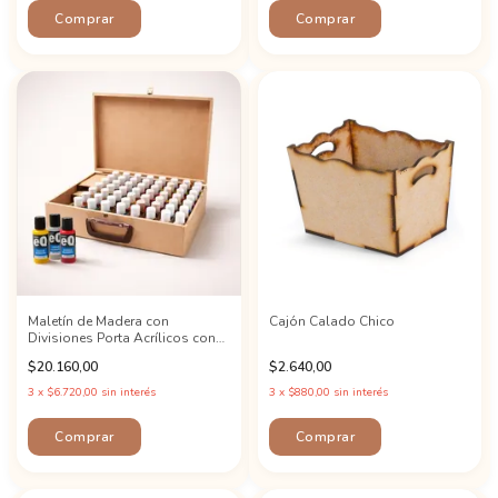
Maletín de Madera con
Cajón Calado Chico
Divisiones Porta Acrílicos con
pincelero
$20.160,00
$2.640,00
3
x
$6.720,00
sin interés
3
x
$880,00
sin interés