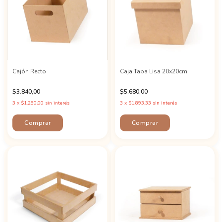
Cajón Recto
Caja Tapa Lisa 20x20cm
$3.840,00
$5.680,00
3
x
$1.280,00
sin interés
3
x
$1.893,33
sin interés