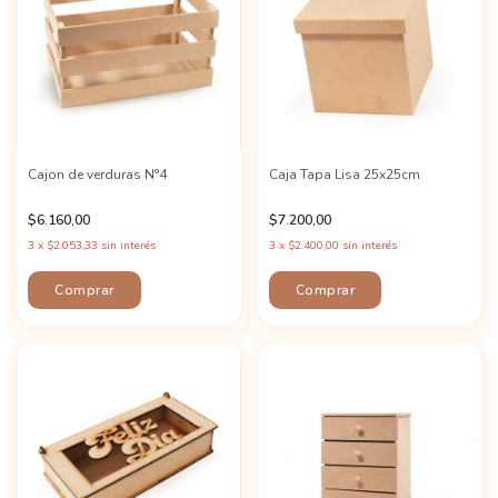
Cajon de verduras N°4
Caja Tapa Lisa 25x25cm
$6.160,00
$7.200,00
3
x
$2.053,33
sin interés
3
x
$2.400,00
sin interés