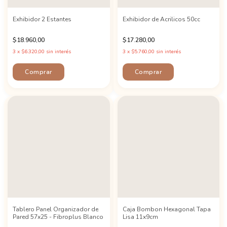
Exhibidor 2 Estantes
Exhibidor de Acrilicos 50cc
$18.960,00
$17.280,00
3
x
$6.320,00
sin interés
3
x
$5.760,00
sin interés
Tablero Panel Organizador de
Caja Bombon Hexagonal Tapa
Pared 57x25 - Fibroplus Blanco
Lisa 11x9cm