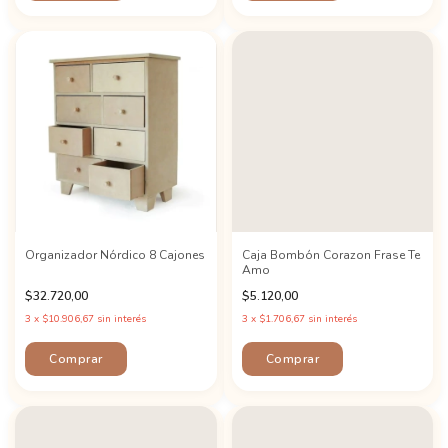
Organizador Nórdico 8 Cajones
Caja Bombón Corazon Frase Te
Amo
$32.720,00
$5.120,00
3
x
$10.906,67
sin interés
3
x
$1.706,67
sin interés