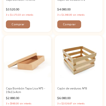
$3.520,00
$4.080,00
3
x
$1.173,33
sin interés
3
x
$1.360,00
sin interés
Caja Bombón Tapa Lisa N°5 -
Cajón de verduras N°8
19x11x4cm
$2.880,00
$6.080,00
3
x
$960,00
sin interés
3
x
$2.026,67
sin interés