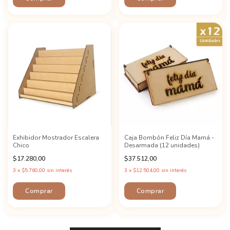
Exhibidor Mostrador Escalera
Caja Bombón Feliz Día Mamá -
Chico
Desarmada (12 unidades)
$17.280,00
$37.512,00
3
x
$5.760,00
sin interés
3
x
$12.504,00
sin interés