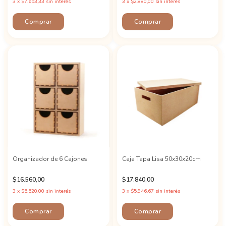
3
x
$7.653,33
sin interés
3
x
$2.880,00
sin interés
Organizador de 6 Cajones
Caja Tapa Lisa 50x30x20cm
$16.560,00
$17.840,00
3
x
$5.520,00
sin interés
3
x
$5.946,67
sin interés