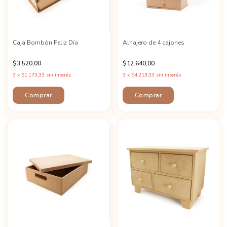
Caja Bombón Feliz Día
Alhajero de 4 cajones
$3.520,00
$12.640,00
3
x
$1.173,33
sin interés
3
x
$4.213,33
sin interés