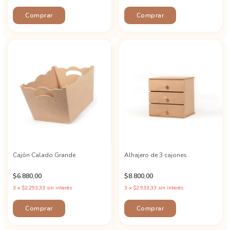
Cajón Calado Grande
Alhajero de 3 cajones
$6.880,00
$8.800,00
3
x
$2.293,33
sin interés
3
x
$2.933,33
sin interés