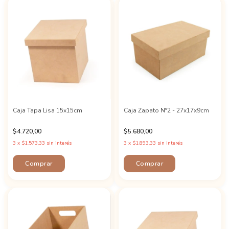
Caja Tapa Lisa 15x15cm
Caja Zapato N°2 - 27x17x9cm
$4.720,00
$5.680,00
3
x
$1.573,33
sin interés
3
x
$1.893,33
sin interés