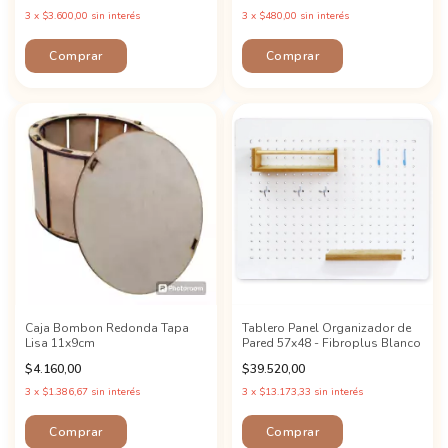
3
x
$3.600,00
sin interés
3
x
$480,00
sin interés
Caja Bombon Redonda Tapa
Tablero Panel Organizador de
Lisa 11x9cm
Pared 57x48 - Fibroplus Blanco
$4.160,00
$39.520,00
3
x
$1.386,67
sin interés
3
x
$13.173,33
sin interés