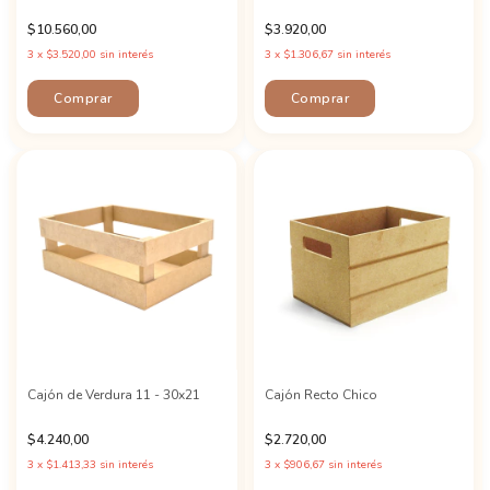
$10.560,00
$3.920,00
3
x
$3.520,00
sin interés
3
x
$1.306,67
sin interés
Cajón de Verdura 11 - 30x21
Cajón Recto Chico
$4.240,00
$2.720,00
3
x
$1.413,33
sin interés
3
x
$906,67
sin interés