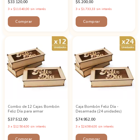
$33.120,00
$5.200,00
3
x
$11.040,00
sin interés
3
x
$1.733,33
sin interés
Combo de 12 Cajas Bombón
Caja Bombón Feliz Día -
Feliz Día para armar
Desarmada (24 unidades)
$37.512,00
$74.952,00
3
x
$12.504,00
sin interés
3
x
$24.984,00
sin interés