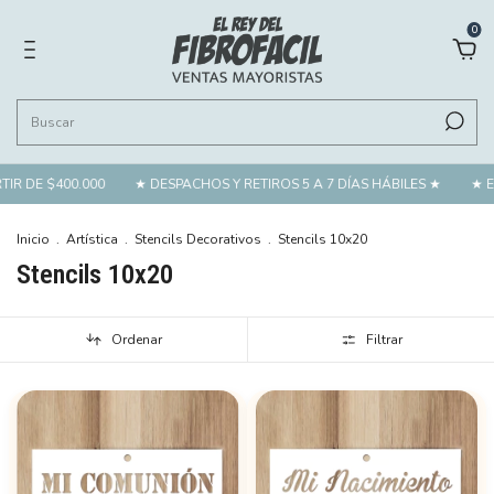
0
R DE $400.000
★ DESPACHOS Y RETIROS 5 A 7 DÍAS HÁBILES ★
★ EST
Inicio
.
Artística
.
Stencils Decorativos
.
Stencils 10x20
Stencils 10x20
Ordenar
Filtrar