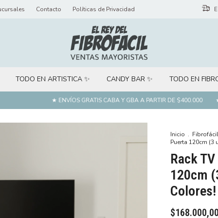
ucursales
Contacto
Políticas de Privacidad
E
TODO EN ARTISTICA ✨
CANDY BAR ✨
TODO EN FIBR
★ ENVÍOS GRATIS CABA Y GBA A PARTIR DE $400.000
★ DES
Inicio
.
Fibrofáci
Puerta 120cm (3 
Rack TV 
120cm (3
Colores!
$168.000,0