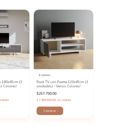
8 colores
o 180x45cm (3
Rack TV con Puerta 120x45cm (3
os Colores!
unidades) - Varios Colores!
$257.700,00
interés
3
x
$85.900,00
sin interés
Comprar