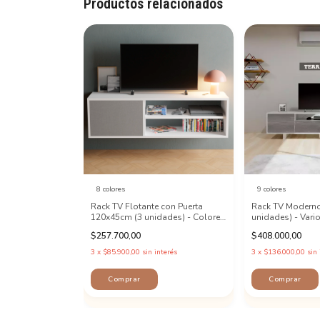
Productos relacionados
8 colores
9 colores
Rack TV Flotante con Puerta
Rack TV Modern
120x45cm (3 unidades) - Colores
unidades) - Vari
Varios!
$257.700,00
$408.000,00
3
x
$85.900,00
sin interés
3
x
$136.000,00
sin 
Comprar
Comprar