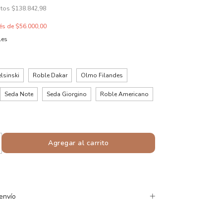
stos
$138.842,98
rés de
$56.000,00
les
lsinski
Roble Dakar
Olmo Filandes
Seda Note
Seda Giorgino
Roble Americano
envío