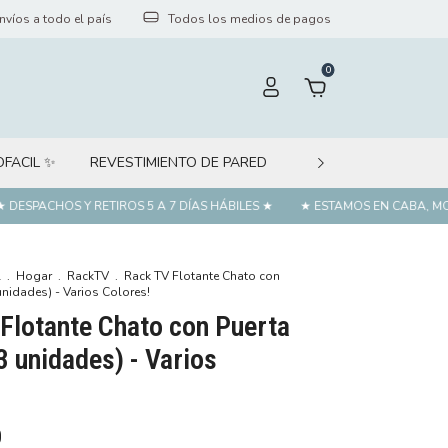
nvíos a todo el país
Todos los medios de pagos
0
OFACIL ✨
REVESTIMIENTO DE PARED
PÁGINA WEB MINORI
PACHOS Y RETIROS 5 A 7 DÍAS HÁBILES ★
★ ESTAMOS EN CABA, MORÓN 
l
.
Hogar
.
RackTV
.
Rack TV Flotante Chato con
unidades) - Varios Colores!
Flotante Chato con Puerta
 unidades) - Varios
0