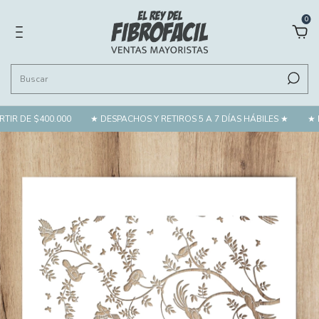
0
IR DE $400.000
★ DESPACHOS Y RETIROS 5 A 7 DÍAS HÁBILES ★
★ E