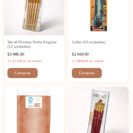
Set x6 Pinceles Punta Angular
Cutter (10 unidades)
(12 unidades)
$3.985,00
$2.569,00
3
x
$1.328,33
sin interés
3
x
$856,33
sin interés