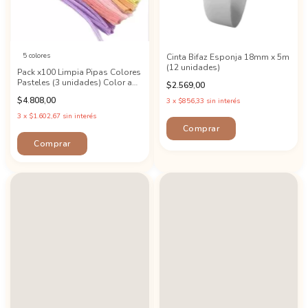
5 colores
Cinta Bifaz Esponja 18mm x 5m
(12 unidades)
Pack x100 Limpia Pipas Colores
Pasteles (3 unidades) Color a
$2.569,00
Elección!
$4.808,00
3
x
$856,33
sin interés
3
x
$1.602,67
sin interés
Comprar