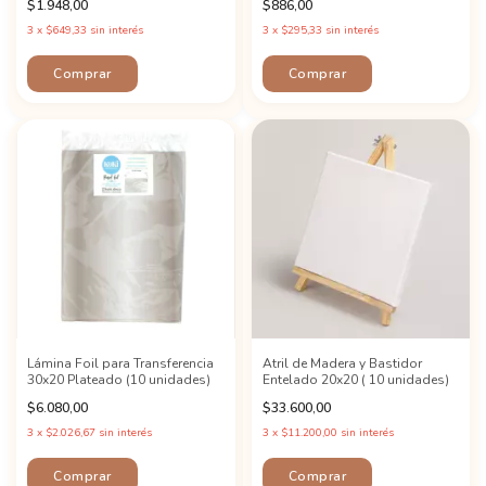
$1.948,00
$886,00
3
x
$649,33
sin interés
3
x
$295,33
sin interés
Comprar
Comprar
Lámina Foil para Transferencia
Atril de Madera y Bastidor
30x20 Plateado (10 unidades)
Entelado 20x20 ( 10 unidades)
$6.080,00
$33.600,00
3
x
$2.026,67
sin interés
3
x
$11.200,00
sin interés