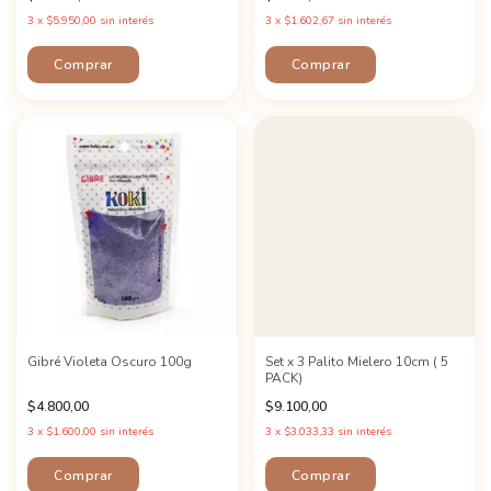
3
x
$5.950,00
sin interés
3
x
$1.602,67
sin interés
Gibré Violeta Oscuro 100g
Set x 3 Palito Mielero 10cm ( 5
PACK)
$4.800,00
$9.100,00
3
x
$1.600,00
sin interés
3
x
$3.033,33
sin interés