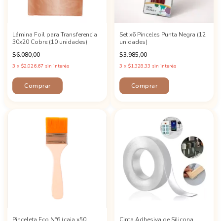
Lámina Foil para Transferencia
Set x6 Pinceles Punta Negra (12
30x20 Cobre (10 unidades)
unidades)
$6.080,00
$3.985,00
3
x
$2.026,67
sin interés
3
x
$1.328,33
sin interés
Pinceleta Eco N°6 (caja x50
Cinta Adhesiva de Silicona