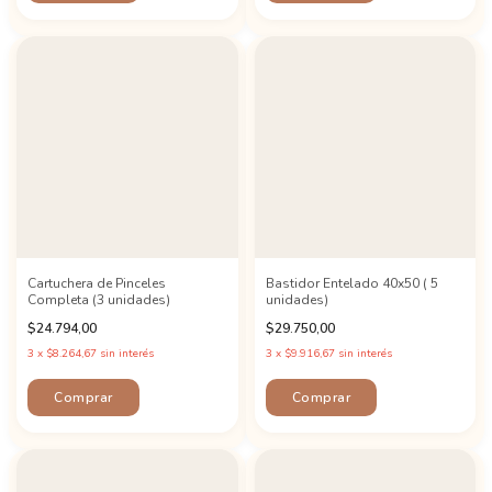
Cartuchera de Pinceles
Bastidor Entelado 40x50 ( 5
Completa (3 unidades)
unidades)
$24.794,00
$29.750,00
3
x
$8.264,67
sin interés
3
x
$9.916,67
sin interés