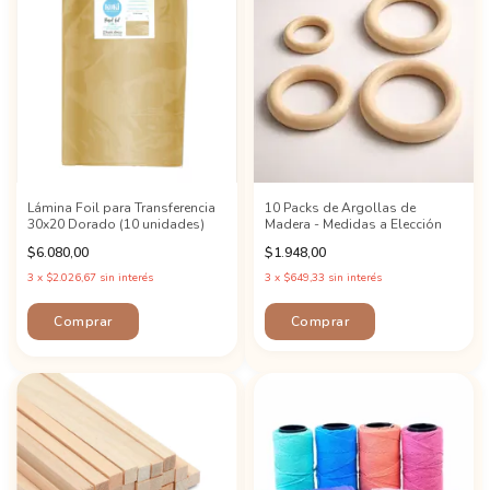
Lámina Foil para Transferencia
10 Packs de Argollas de
30x20 Dorado (10 unidades)
Madera - Medidas a Elección
$6.080,00
$1.948,00
3
x
$2.026,67
sin interés
3
x
$649,33
sin interés
Comprar