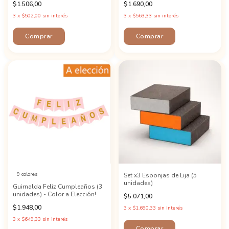
$1.506,00
$1.690,00
3
x
$502,00
sin interés
3
x
$563,33
sin interés
9 colores
Set x3 Esponjas de Lija (5
unidades)
Guirnalda Feliz Cumpleaños (3
unidades) - Color a Elección!
$5.071,00
$1.948,00
3
x
$1.690,33
sin interés
3
x
$649,33
sin interés