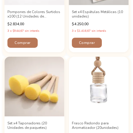
Pompones de Colores Surtidos
Set x4 Espátulas Metálicas (10
x100 (12 Unidades de
unidades)
Paquetes)
$2.834,00
$4.250,00
3
x
$944,67
sin interés
3
x
$1.416,67
sin interés
Set x4 Taponadores (20
Frasco Redondo para
Unidades de paquetes)
Aromatizador (20unidades)