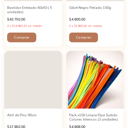
Bastidor Entelado 60x50 ( 5
Gibré Negro Perlado 100g
unidades)
$43.750,00
$4.800,00
3
x
$14.583,33
sin interés
3
x
$1.600,00
sin interés
Atril de Pino 90cm
Pack x100 Limpia Pipa Surtido
Colores Intensos (3 unidades)
$17.850,00
$4.808,00