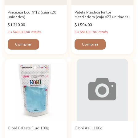
Pinceleta Eco N°12 (caja x20
Paleta Plástica Pintor
unidades)
Mezcladora (caja x23 unidades)
$1.210,00
$1.594,00
3
x
$403,33
sin interés
3
x
$531,33
sin interés
Gibré Celeste Fluo 100g
Gibré Azul 100g