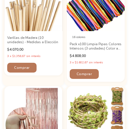
16 colores
Varillas de Madera (10
unidades) - Medidas a Elección
Pack x100 Limpia Pipas Colores
Intensos (3 unidades) Color a
$4.070,00
Elección!
$4.808,00
3
x
$1.356,67
sin interés
3
x
$1.602,67
sin interés
Comprar
Comprar