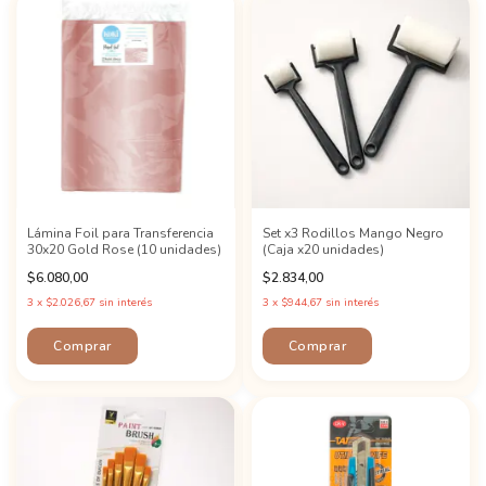
Lámina Foil para Transferencia
Set x3 Rodillos Mango Negro
30x20 Gold Rose (10 unidades)
(Caja x20 unidades)
$6.080,00
$2.834,00
3
x
$2.026,67
sin interés
3
x
$944,67
sin interés