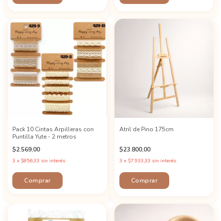
Pack 10 Cintas Arpilleras con
Atril de Pino 175cm
Puntilla Yute - 2 metros
$2.569,00
$23.800,00
3
x
$856,33
sin interés
3
x
$7.933,33
sin interés
Comprar