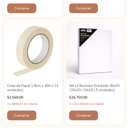
Cinta de Papel 1,8cm x 40m ( 12
Set x3 Bastidor Entelado 40x30
unidades)
/ 20x20 / 10x10 ( 5 unidades)
$2.569,00
$36.750,00
3
x
$856,33
sin interés
3
x
$12.250,00
sin interés