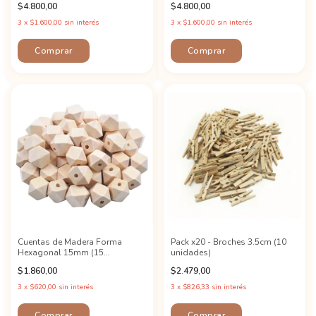
$4.800,00
$4.800,00
3
x
$1.600,00
sin interés
3
x
$1.600,00
sin interés
Cuentas de Madera Forma
Pack x20 - Broches 3.5cm (10
Hexagonal 15mm (15
unidades)
unidades)
$1.860,00
$2.479,00
3
x
$620,00
sin interés
3
x
$826,33
sin interés