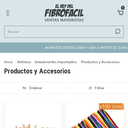
0
★ ENVÍOS GRATIS CABA Y GBA A PARTIR DE $400.000
★ DESP
Inicio
.
Artística
.
breadcrumbs.importados
.
Productos y Accesorios
Productos y Accesorios
Ordenar
Filtrar