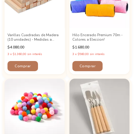
Varillas Cuadradas de Madera
Hilo Encerado Premium 70m -
(10 unidades) - Medidas a
Colores a Eleccion!
Elección
$4.080,00
$1.680,00
3
x
$1.360,00
sin interés
3
x
$560,00
sin interés
Comprar
Comprar