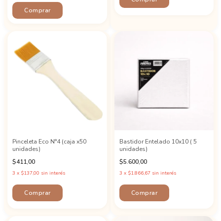
Comprar
Pinceleta Eco N°4 (caja x50
Bastidor Entelado 10x10 ( 5
unidades)
unidades)
$411,00
$5.600,00
3
x
$137,00
sin interés
3
x
$1.866,67
sin interés