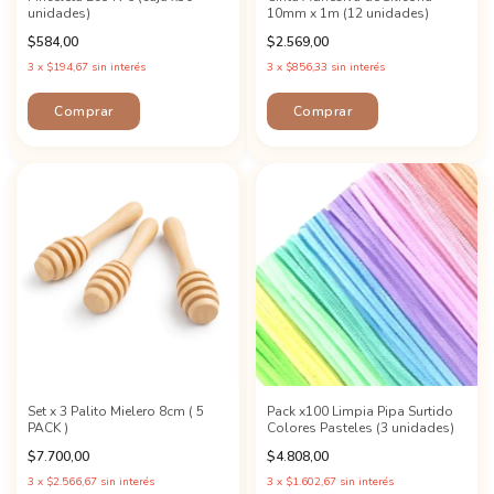
unidades)
10mm x 1m (12 unidades)
$584,00
$2.569,00
3
x
$194,67
sin interés
3
x
$856,33
sin interés
Set x 3 Palito Mielero 8cm ( 5
Pack x100 Limpia Pipa Surtido
PACK )
Colores Pasteles (3 unidades)
$7.700,00
$4.808,00
3
x
$2.566,67
sin interés
3
x
$1.602,67
sin interés