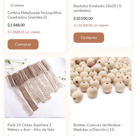
12 colores
Bastidor Entelado 20x20 ( 5
unidades)
Cortina Metalizada Holográfica
Cuadrados Grandes (3
$10.500,00
unidades) - Color a Elección!
$1.948,00
3
x
$3.500,00
sin interés
3
x
$649,33
sin interés
Comprar
Pack 10 Cintas Arpillera 2
Bolitas Cuencas de Madera -
Metros x 4cm - Hilo de Yute
Medidas a Elección ( 10
Unidades de paquetes)