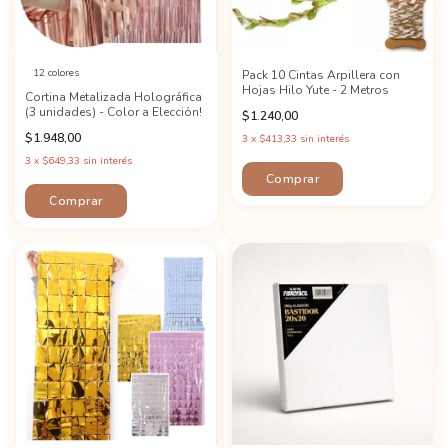
12 colores
Pack 10 Cintas Arpillera con
Hojas Hilo Yute - 2 Metros
Cortina Metalizada Holográfica
(3 unidades) - Color a Elección!
$1.240,00
$1.948,00
3
x
$413,33
sin interés
3
x
$649,33
sin interés
Comprar
Comprar