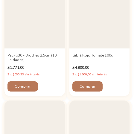
Pack x30 - Broches 2.5cm (10
Gibré Rojo Tomate 100g
unidades)
$1.771,00
$4.800,00
3
x
$590,33
sin interés
3
x
$1.600,00
sin interés