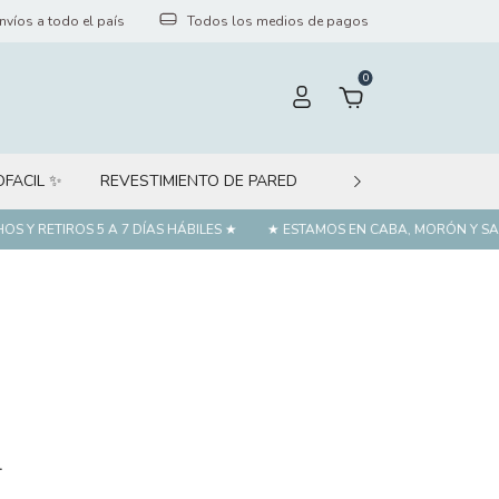
nvíos a todo el país
Todos los medios de pagos
0
OFACIL ✨
REVESTIMIENTO DE PARED
PÁGINA WEB MINORI
 Y RETIROS 5 A 7 DÍAS HÁBILES ★
★ ESTAMOS EN CABA, MORÓN Y SAN
.